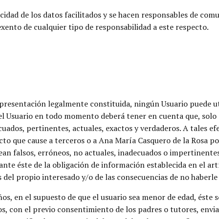
acidad de los datos facilitados y se hacen responsables de com
ento de cualquier tipo de responsabilidad a este respecto.
representación legalmente constituida, ningún Usuario puede uti
el Usuario en todo momento deberá tener en cuenta que, solo 
ados, pertinentes, actuales, exactos y verdaderos. A tales efec
ecto que cause a terceros o a Ana María Casquero de la Rosa po
ean falsos, erróneos, no actuales, inadecuados o impertinente
 ante éste de la obligación de información establecida en el a
s del propio interesado y/o de las consecuencias de no haberl
s, en el supuesto de que el usuario sea menor de edad, éste s
os, con el previo consentimiento de los padres o tutores, env