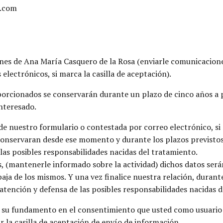
s.com
nes de Ana María Casquero de la Rosa (enviarle comunicacion
 electrónicos, si marca la casilla de aceptación).
ionados se conservarán durante un plazo de cinco años a pa
interesado.
 de nuestro formulario o contestada por correo electrónico, s
conservaran desde ese momento y durante los plazos previstos
 las posibles responsabilidades nacidas del tratamiento.
s, (mantenerle informado sobre la actividad) dichos datos ser
 baja de los mismos. Y una vez finalice nuestra relación, durant
 atención y defensa de las posibles responsabilidades nacidas 
 su fundamento en el consentimiento que usted como usuario p
r la casilla de aceptación de envío de información.