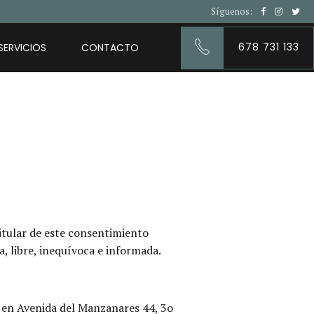
Síguenos:
678 731 133
SERVICIOS
CONTACTO
itular de este consentimiento
, libre, inequívoca e informada.
en Avenida del Manzanares 44, 3o