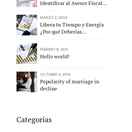
Identificar al Asesor Fiscal
que impulsará tu Empresa
MARZO 2, 2024
Libera tu Tiempo y Energía
¿Por qué Deberías
Externalizar la Contabilidad
de tu negocio?
FEBRERO 8, 2021
Hello world!
OCTUBRE 4, 2019
Popularity of marriage in
decline
Categorías